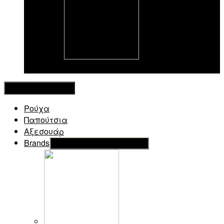
New in
Κλείσιμο Μενού
Ρούχα
Παπούτσια
Αξεσουάρ
Brands
Εμφάνιση του υπό μενού