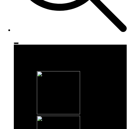
Ρούχα
Παπούτσια
Αξεσουάρ
Brands