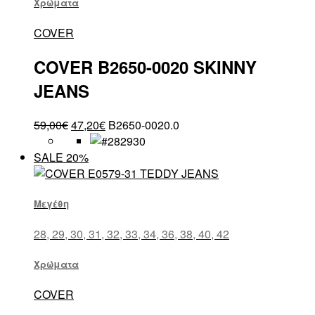
Χρώματα
COVER
COVER B2650-0020 SKINNY
JEANS
59,00
€
47,20
€
B2650-0020.0
SALE 20%
Μεγέθη
28, 29, 30, 31, 32, 33, 34, 36, 38, 40, 42
Χρώματα
COVER