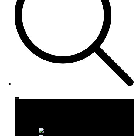
Ρούχα
Παπούτσια
Αξεσουάρ
Brands