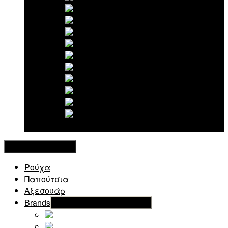
New in
Κλείσιμο Μενού
Ρούχα
Παπούτσια
Αξεσουάρ
Brands
Εμφάνιση του υπό μενού