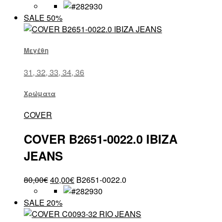
SALE 50%
Μεγέθη
31, 32, 33, 34, 36
Χρώματα
COVER
COVER B2651-0022.0 IBIZA
JEANS
80,00
€
40,00
€
B2651-0022.0
SALE 20%