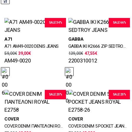
SALE 34%
SALE 66%
Μεγέθη
Μεγέθη
A71
GABBA
28, 29, 30, 31, 32, 33, 34, 36,
30, 31, 32, 33, 34, 36
A71 AM49-0020 DENIS JEANS
GABBA IKI K2666 ZIP SEDTROY JEANS
38, 40, 42, 44, 46
Χρώματα
59,00
€
39,00
€
139,00
€
47,55
€
Χρώματα
AM49-0020
2200310012
SALE 20%
SALE 20%
Μεγέθη
Μεγέθη
COVER
COVER
28, 29, 30, 31, 32, 33, 34, 36,
29, 30, 31, 32, 33, 34, 36, 38,
COVER DENIM ΠΑΝΤΕΛΟΝΙ ROYAL E2758
COVER DENIM 5 POCKET JEANS ROYAL E2758-26
38, 40, 42
40