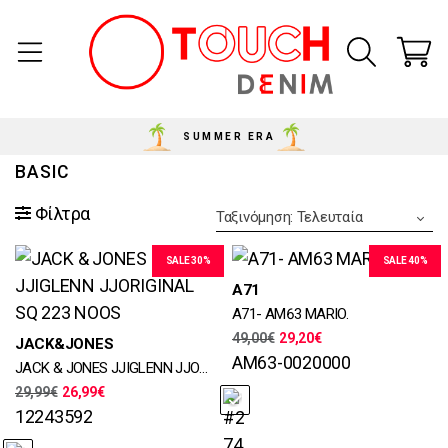
SUMMER ERA
BASIC
Φίλτρα
Ταξινόμηση: Τελευταία
SALE 30%
SALE 40%
Μεγέθη
A71
29, 30, 31, 32, 33, 34, 36, 38,
A71- AM63 MARIO.
40
49,00
€
29,20
€
Μεγέθη
JACK&JONES
Χρώματα
29, 30, 31, 32, 33, 34, 36, 38
AM63-0020000
JACK & JONES JJIGLENN JJORIGINAL SQ 223 NOOS
Χρώματα
29,99
€
26,99
€
12243592