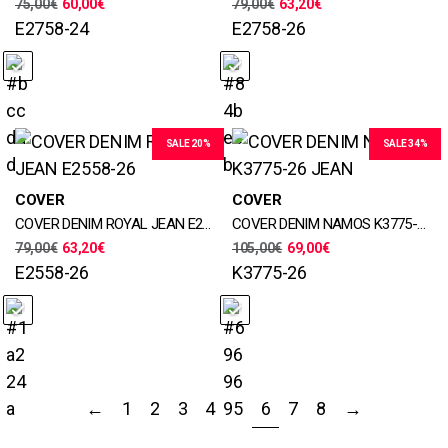
75,00
€
60,00
€
79,00
€
63,20
€
Χρώματα
Χρώματα
E2758-24
E2758-26
SALE 20%
SALE 34%
Μεγέθη
Μεγέθη
COVER
COVER
29, 30, 31, 32, 33, 34, 36, 38,
30, 31, 32, 33, 34, 36, 38
COVER DENIM ROYAL JEAN E2558-26
COVER DENIM NAMOS K3775-26 JEAN
40, 42
Χρώματα
79,00
€
63,20
€
105,00
€
69,00
€
Χρώματα
E2558-26
K3775-26
←
1
2
3
4
5
6
7
8
→