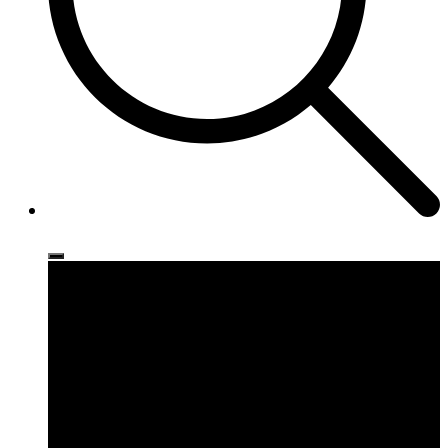
Ρούχα
Παπούτσια
Αξεσουάρ
Brands