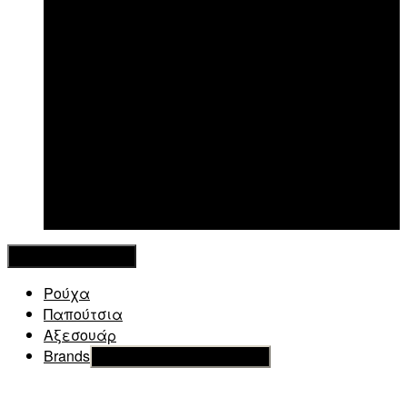
New in
Κλείσιμο Μενού
Ρούχα
Παπούτσια
Αξεσουάρ
Brands
Εμφάνιση του υπό μενού