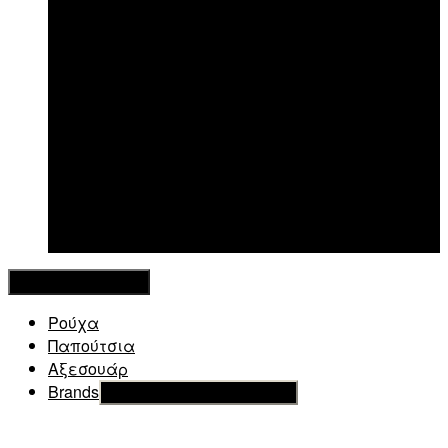
New in
Κλείσιμο Μενού
Ρούχα
Παπούτσια
Αξεσουάρ
Brands
Εμφάνιση του υπό μενού