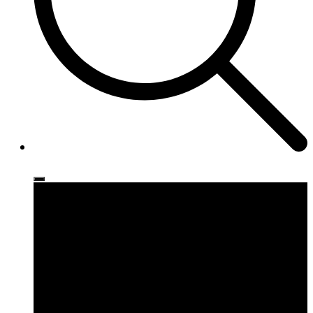
Ρούχα
Παπούτσια
Αξεσουάρ
Brands