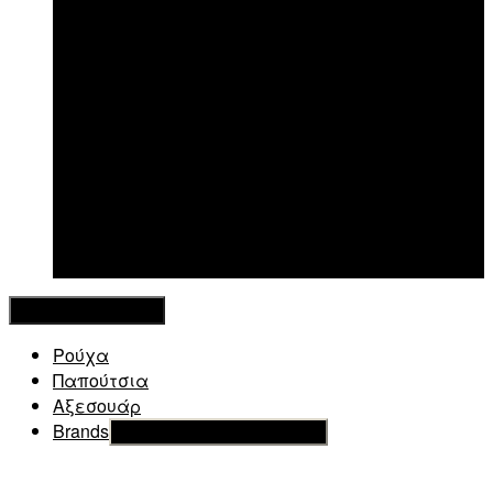
New in
Κλείσιμο Μενού
Ρούχα
Παπούτσια
Αξεσουάρ
Brands
Εμφάνιση του υπό μενού