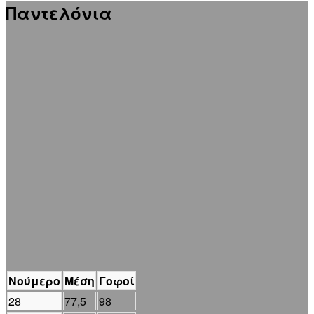
Παντελόνια
Νούμερο
Μέση
Γοφοί
28
77,5
98