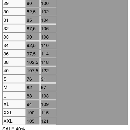
29
80
100
30
82,5
102
31
85
104
32
87,5
106
33
90
108
34
92,5
110
36
97,5
114
38
102,5
118
40
107,5
122
S
76
91
M
82
97
L
88
103
XL
94
109
XXL
100
115
XXL
105
121
SALE 40%