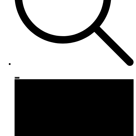
Ρούχα
Παπούτσια
Αξεσουάρ
Brands