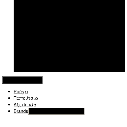
New in
Κλείσιμο Μενού
Ρούχα
Παπούτσια
Αξεσουάρ
Brands
Εμφάνιση του υπό μενού