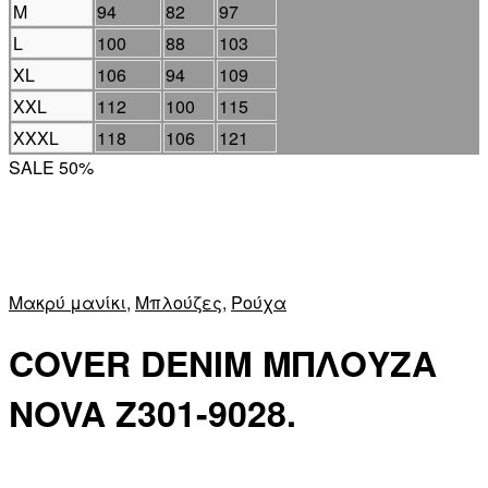
M
94
82
97
L
100
88
103
XL
106
94
109
XXL
112
100
115
XXXL
118
106
121
SALE 50%
Μακρύ μανίκι
,
Μπλούζες
,
Ρούχα
COVER DENIM ΜΠΛΟΥΖΑ
NOVA Z301-9028.