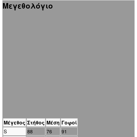
Μεγεθολόγιο
Μέγεθος
Στήθος
Μέση
Γοφοί
S
88
76
91