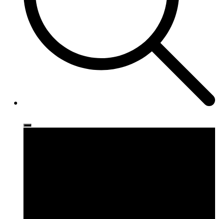
Ρούχα
Παπούτσια
Αξεσουάρ
Brands