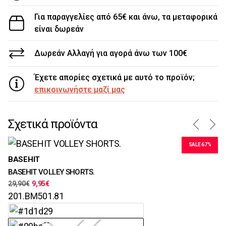
Για παραγγελίες από 65€ και άνω, τα μεταφορικά
είναι δωρεάν
Δωρεάν Αλλαγή για αγορά άνω των 100€
Έχετε απορίες σχετικά με αυτό το προϊόν;
επικοινωνήστε μαζί μας
Σχετικά προϊόντα
SALE 67%
Μεγέθη
BASEHIT
M, L, XL, XXL
Μ
BASEHIT VOLLEY SHORTS.
J
Χρώματα
S
29,90
€
9,95
€
JA
Χ
T-
201.BM501.81
14
1