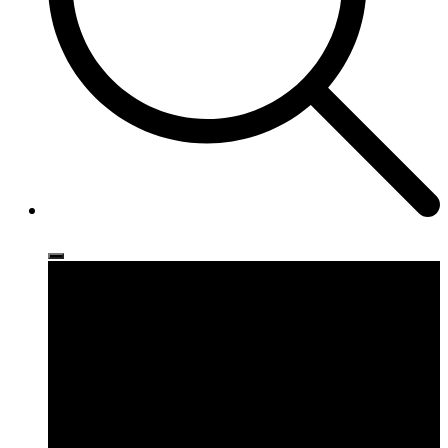
Ρούχα
Παπούτσια
Αξεσουάρ
Brands