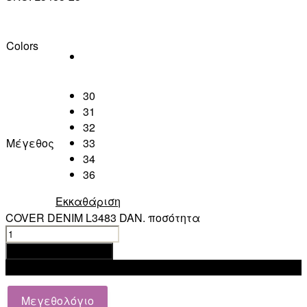
Colors
30
31
32
Μέγεθος
33
34
36
Εκκαθάριση
COVER DENIM L3483 DAN. ποσότητα
Προσθήκη στο καλάθι
Add to wishlist
Μεγεθολόγιο