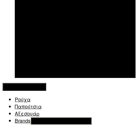
New in
Κλείσιμο Μενού
Ρούχα
Παπούτσια
Αξεσουάρ
Brands
Εμφάνιση του υπό μενού