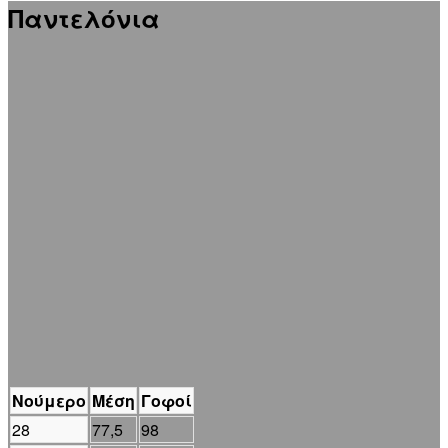
Παντελόνια
Νούμερο
Μέση
Γοφοί
28
77,5
98