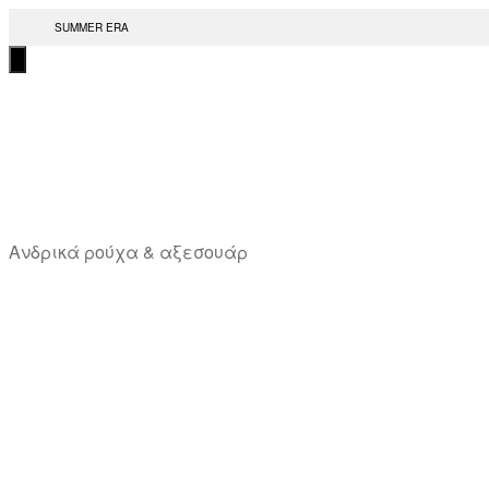
Μετάβαση
SUMMER ERA
στο
περιεχόμενο
T
Ανδρικά ρούχα & αξεσουάρ