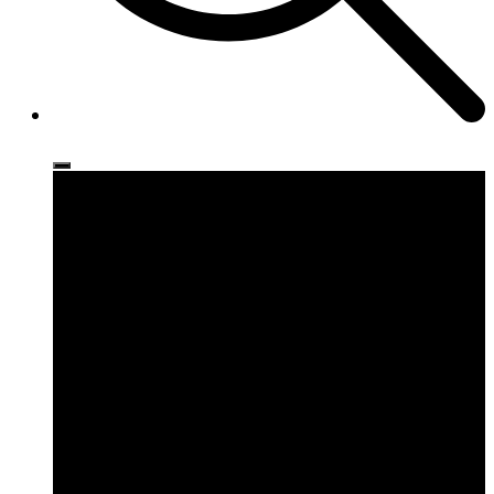
Ρούχα
Παπούτσια
Αξεσουάρ
Brands