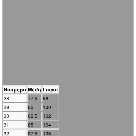
Νούμερο
Μέση
Γοφοί
28
77,5
98
29
80
100
30
82,5
102
31
85
104
32
87,5
106