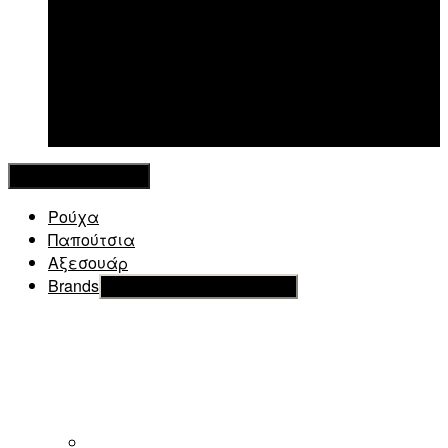
New in
Κλείσιμο Μενού
Ρούχα
Παπούτσια
Αξεσουάρ
Brands
Εμφάνιση του υπό μενού