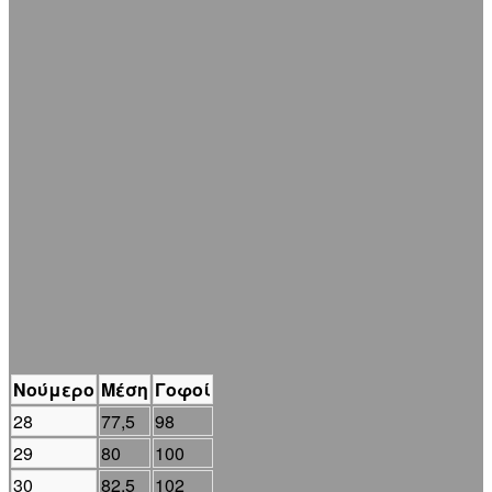
Νούμερο
Μέση
Γοφοί
28
77,5
98
29
80
100
30
82,5
102