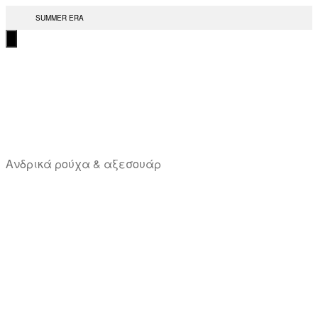
Μετάβαση
SUMMER ERA
στο
περιεχόμενο
T
Ανδρικά ρούχα & αξεσουάρ