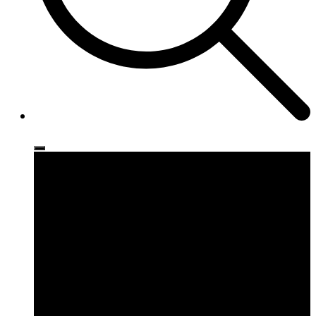
Ρούχα
Παπούτσια
Αξεσουάρ
Brands