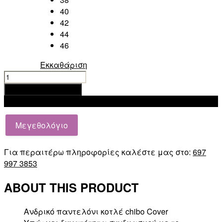
40
42
44
46
Εκκαθάριση
COVER
DENIM
Προσθήκη στο καλάθι
W0065-
Add to wishlist
27
XSPRIND
Μεγεθολόγιο
PANT
ποσότητα
Για περαιτέρω πληροφορίες καλέστε μας στο:
697
997 3853
ABOUT THIS PRODUCT
Ανδρικό παντελόνι κοτλέ chibo Cover