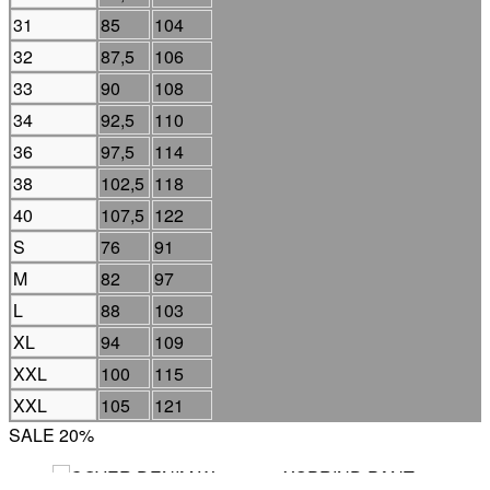
31
85
104
32
87,5
106
33
90
108
34
92,5
110
36
97,5
114
38
102,5
118
40
107,5
122
S
76
91
M
82
97
L
88
103
XL
94
109
XXL
100
115
XXL
105
121
SALE 20%