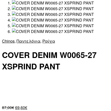
Chinos
,
Παντελόνια
,
Ρούχα
COVER DENIM W0065-27
XSPRIND PANT
87,00
€
69,60
€