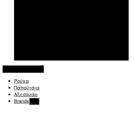
New in
Κλείσιμο Μενού
Ρούχα
Παπούτσια
Αξεσουάρ
Brands
Εμφάνιση
του
υπό
μενού