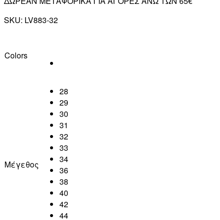
ΔΩΡΕΑΝ ΜΕΤΑΦΟΡΙΚΑ ΓΙΑ ΑΓΟΡΕΣ ΑΝΩ ΤΩΝ 65€
SKU:
LV883-32
Colors
28
29
30
31
32
33
34
Μέγεθος
36
38
40
42
44