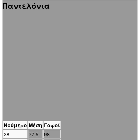
Παντελόνια
Νούμερο
Μέση
Γοφοί
28
77,5
98