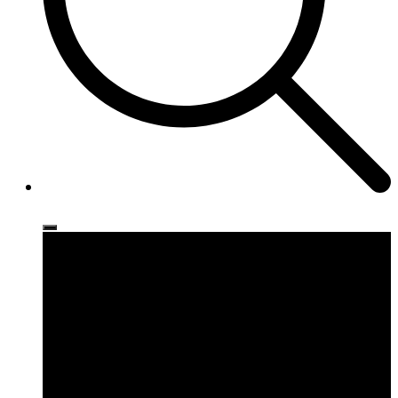
Ρούχα
Παπούτσια
Αξεσουάρ
Brands