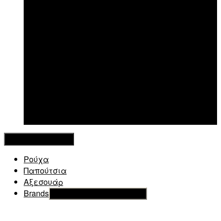
New in
Κλείσιμο Μενού
Ρούχα
Παπούτσια
Αξεσουάρ
Brands
Εμφάνιση του υπό μενού