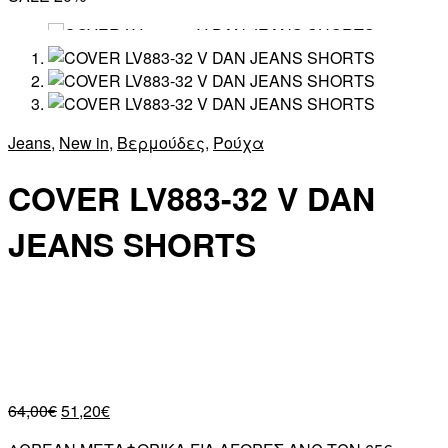
Jeans
,
New in
,
Βερμούδες
,
Ρούχα
COVER LV883-32 V DAN
JEANS SHORTS
64,00
€
51,20
€