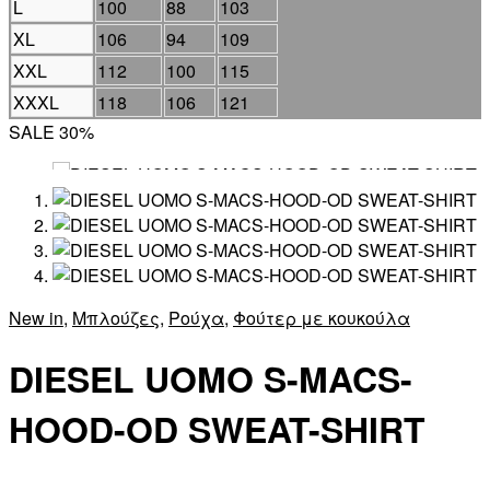
L
100
88
103
XL
106
94
109
XXL
112
100
115
XXXL
118
106
121
SALE 30%
New in
,
Μπλούζες
,
Ρούχα
,
Φούτερ με κουκούλα
DIESEL UOMO S-MACS-
HOOD-OD SWEAT-SHIRT