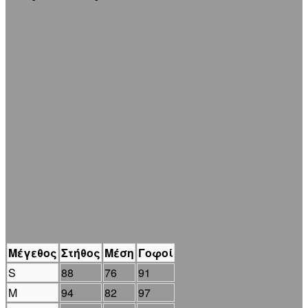
Μέγεθος
Στήθος
Μέση
Γοφοί
S
88
76
91
M
94
82
97