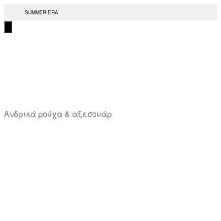
Μετάβαση
SUMMER ERA
στο
περιεχόμενο
T
Ανδρικά ρούχα & αξεσουάρ