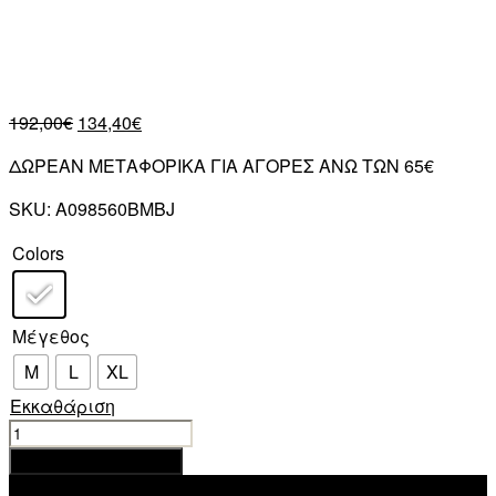
192,00
€
134,40
€
ΔΩΡΕΑΝ ΜΕΤΑΦΟΡΙΚΑ ΓΙΑ ΑΓΟΡΕΣ ΑΝΩ ΤΩΝ 65€
SKU:
A098560BMBJ
Colors
Μέγεθος
M
L
XL
Εκκαθάριση
DIESEL
UOMO
Προσθήκη στο καλάθι
S-
Add to wishlist