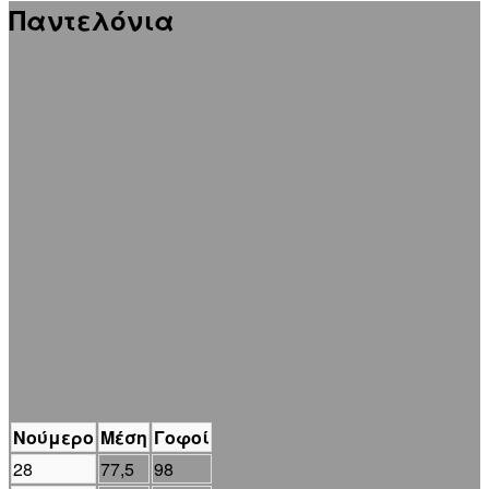
Παντελόνια
Νούμερο
Μέση
Γοφοί
28
77,5
98