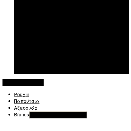
New in
Κλείσιμο Μενού
Ρούχα
Παπούτσια
Αξεσουάρ
Brands
Εμφάνιση του υπό μενού