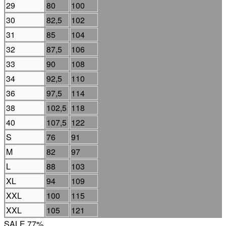
29
80
100
30
82,5
102
31
85
104
32
87,5
106
33
90
108
34
92,5
110
36
97,5
114
38
102,5
118
40
107,5
122
S
76
91
M
82
97
L
88
103
XL
94
109
XXL
100
115
XXL
105
121
SALE 77%