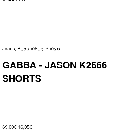
Jeans
,
Βερμούδες
,
Ρούχα
GABBA - JASON K2666
SHORTS
69,00
€
16,05
€