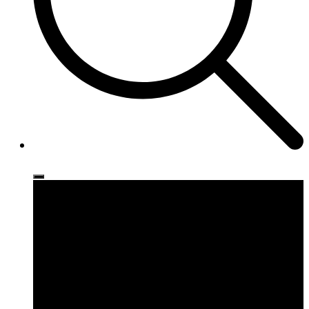
Ρούχα
Παπούτσια
Αξεσουάρ
Brands