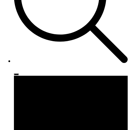
Ρούχα
Παπούτσια
Αξεσουάρ
Brands