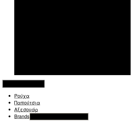
New in
Κλείσιμο Μενού
Ρούχα
Παπούτσια
Αξεσουάρ
Brands
Εμφάνιση του υπό μενού