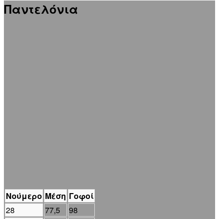
Παντελόνια
Νούμερο
Μέση
Γοφοί
28
77,5
98