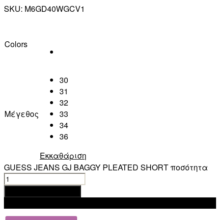
SKU:
M6GD40WGCV1
Colors
30
31
32
Μέγεθος
33
34
36
Εκκαθάριση
GUESS JEANS GJ BAGGY PLEATED SHORT ποσότητα
Προσθήκη στο καλάθι
Add to wishlist