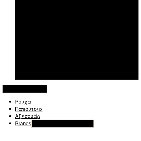
New in
Κλείσιμο Μενού
Ρούχα
Παπούτσια
Αξεσουάρ
Brands
Εμφάνιση του υπό μενού