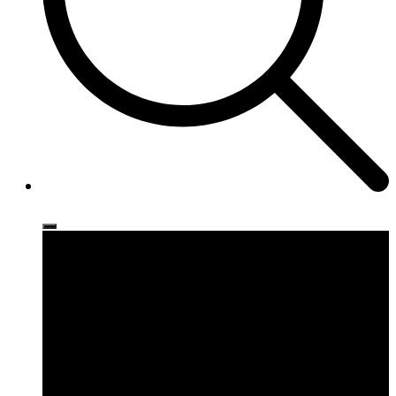
Ρούχα
Παπούτσια
Αξεσουάρ
Brands