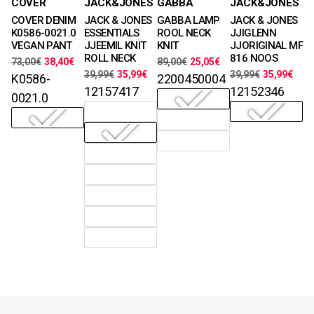
COVER
JACK&JONES
GABBA
JACK&JONES
28, 29, 30, 31,
S, M, L, XL,
M, L, XL
29, 30, 31, 32,
COVER DENIM
JACK & JONES
GABBA LAMP
JACK & JONES
32, 33, 34, 36,
XXL
33, 34, 36, 38
Χρώματα
K0586-0021.0
ESSENTIALS
ROOL NECK
JJIGLENN
38, 40, 42, 44,
Χρώματα
Χρώματα
VEGAN PANT
JJEEMIL KNIT
KNIT
JJORIGINAL MF
46
ROLL NECK
816 NOOS
73,00
€
38,40
€
89,00
€
25,05
€
Χρώματα
39,99
€
35,99
€
39,99
€
35,99
€
K0586-
2200450004
12157417
12152346
0021.0