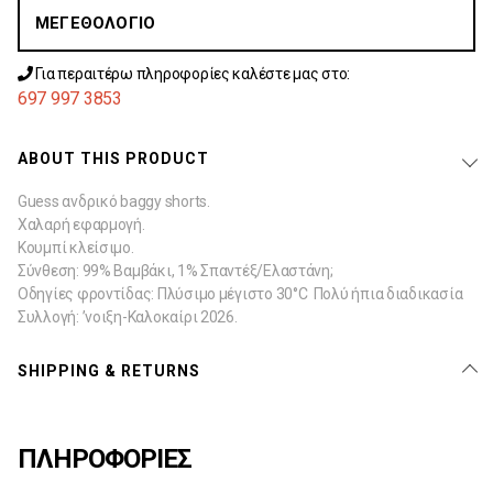
ΜΕΓΕΘΟΛΌΓΙΟ
Για περαιτέρω πληροφορίες καλέστε μας στο:
697 997 3853
ABOUT THIS PRODUCT
Guess ανδρικό baggy shorts.
Χαλαρή εφαρμογή.
Κουμπί κλείσιμο.
Σύνθεση: 99% Βαμβάκι, 1% Σπαντέξ/Ελαστάνη;
Οδηγίες φροντίδας: Πλύσιμο μέγιστο 30°C  Πολύ ήπια διαδικασία
Συλλογή: ’νοιξη-Καλοκαίρι 2026.
SHIPPING & RETURNS
ΠΛΗΡΟΦΟΡΙΕΣ