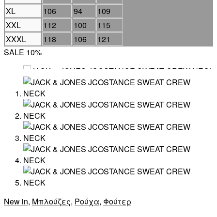
XL
106
94
109
XXL
112
100
115
XXXL
118
106
121
SALE 10%
New in
,
Μπλούζες
,
Ρούχα
,
Φούτερ