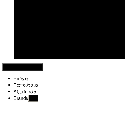
New in
Κλείσιμο Μενού
Ρούχα
Παπούτσια
Αξεσουάρ
Brands
Εμφάνιση
του
υπό
μενού