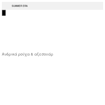
Μετάβαση
SUMMER ERA
στο
περιεχόμενο
T
Ανδρικά ρούχα & αξεσουάρ