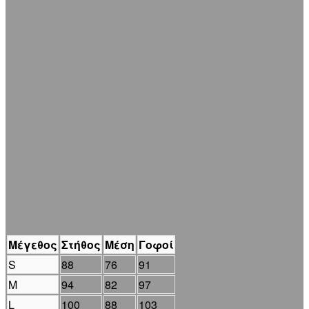
Μέγεθος
Στήθος
Μέση
Γοφοί
S
88
76
91
M
94
82
97
L
100
88
103