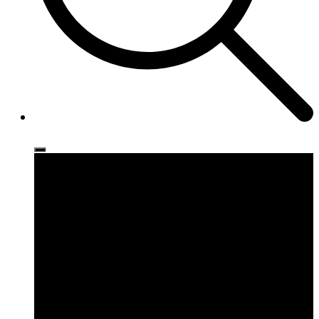
Ρούχα
Παπούτσια
Αξεσουάρ
Brands