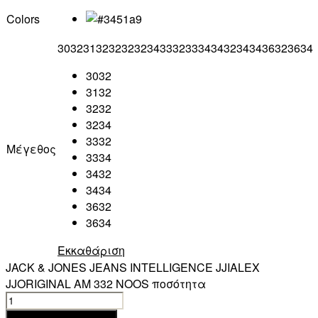
Colors
3032
3132
3232
3234
3332
3334
3432
3434
3632
3634
3032
3132
3232
3234
3332
Μέγεθος
3334
3432
3434
3632
3634
Εκκαθάριση
JACK & JONES JEANS INTELLIGENCE JJIALEX
JJORIGINAL AM 332 NOOS ποσότητα