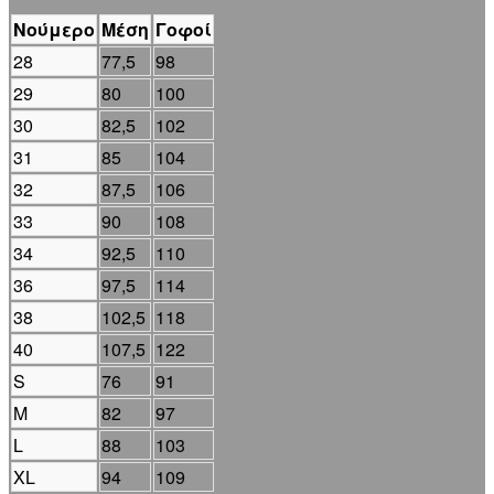
Νούμερο
Μέση
Γοφοί
28
77,5
98
29
80
100
30
82,5
102
31
85
104
32
87,5
106
33
90
108
34
92,5
110
36
97,5
114
38
102,5
118
40
107,5
122
S
76
91
M
82
97
L
88
103
XL
94
109