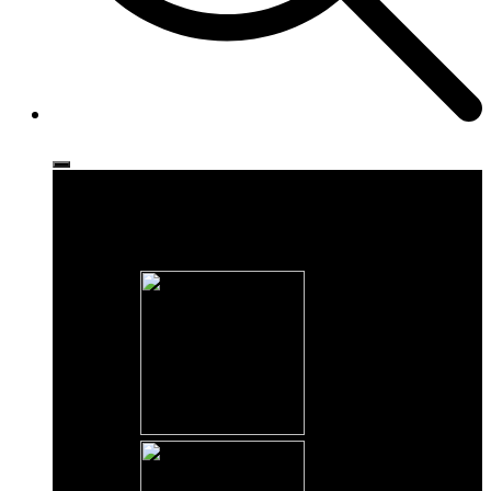
Ρούχα
Παπούτσια
Αξεσουάρ
Brands