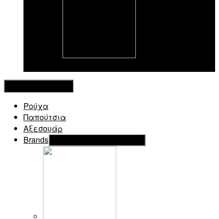
New in
Κλείσιμο Μενού
Ρούχα
Παπούτσια
Αξεσουάρ
Brands
Εμφάνιση του υπό μενού