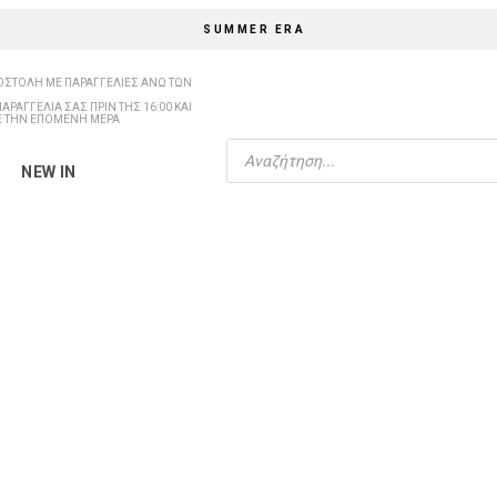
SUMMER ERA
nim.gr
ΣΤΟΛΗ ΜΕ ΠΑΡΑΓΓΕΛΙΕΣ ΑΝΩ ΤΩΝ
ΑΡΑΓΓΕΛΙΑ ΣΑΣ ΠΡΙΝ ΤΗΣ 16:00 ΚΑΙ
Ε ΤΗΝ ΕΠΟΜΕΝΗ ΜΕΡΑ
Products
search
NEW IN