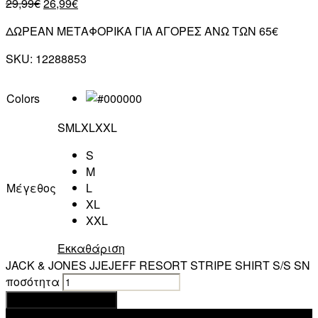
29,99
€
26,99
€
ΔΩΡΕΑΝ ΜΕΤΑΦΟΡΙΚΑ ΓΙΑ ΑΓΟΡΕΣ ΑΝΩ ΤΩΝ 65€
SKU:
12288853
Colors
S
M
L
XL
XXL
S
M
Μέγεθος
L
XL
XXL
Εκκαθάριση
JACK & JONES JJEJEFF RESORT STRIPE SHIRT S/S SN
ποσότητα
Προσθήκη στο καλάθι
Add to wishlist