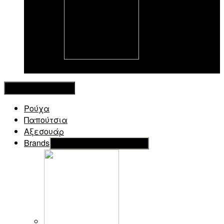
New in
Κλείσιμο Μενού
Ρούχα
Παπούτσια
Αξεσουάρ
Brands
Εμφάνιση του υπό μενού