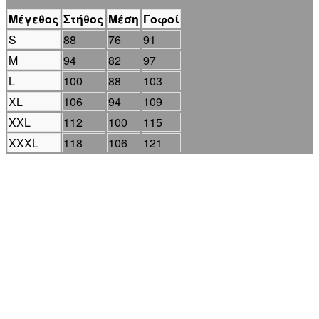
Μέγεθος
Στήθος
Μέση
Γοφοί
S
88
76
91
M
94
82
97
L
100
88
103
XL
106
94
109
XXL
112
100
115
XXXL
118
106
121