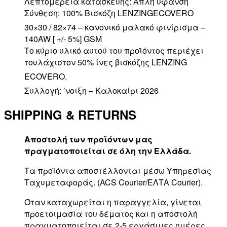
Λεπτομέρεια κατασκευής: Απλή ύφανση
Σύνθεση: 100% Βισκόζη LENZINGECOVERO
30×30 / 82×74 – κανονικό μαλακό φινίρισμα –
140AW [ +/- 5%] GSM
Το κύριο υλικό αυτού του προϊόντος περιέχει
τουλάχιστον 50% ίνες βισκόζης LENZING
ECOVERO.
Συλλογή: ’νοιξη – Καλοκαίρι 2026
SHIPPING & RETURNS
Αποστολή των προϊόντων μας
πραγματοποιείται σε όλη την Ελλάδα.
Τα προϊόντα αποστέλλονται μέσω Υπηρεσίας
Ταχυμεταφοράς. (ACS Courier/ΕΛΤΑ Courier).
Όταν καταχωρείται η παραγγελία, γίνεται
προετοιμασία του δέματος και η αποστολή
πραγματοποιείται σε 2-5 εργάσιμες ημέρες.