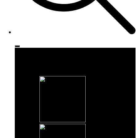
Ρούχα
Παπούτσια
Αξεσουάρ
Brands