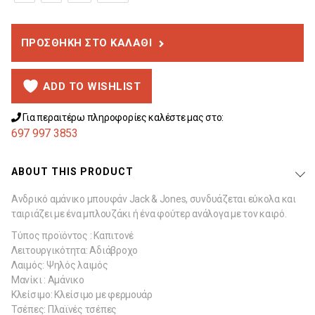
ΠΡΟΣΘΉΚΗ ΣΤΟ ΚΑΛΆΘΙ
ADD TO WISHLIST
Για περαιτέρω πληροφορίες καλέστε μας στο:
697 997 3853
ABOUT THIS PRODUCT
Ανδρικό αμάνικο μπουφάν Jack & Jones, συνδυάζεται εύκολα και
ταιριάζει με ένα μπλουζάκι ή ένα φούτερ ανάλογα με τον καιρό.
Τύπος προϊόντος : Καπιτονέ
Λειτουργικότητα: Αδιάβροχο
Λαιμός: Ψηλός λαιμός
Μανίκι : Αμάνικο
Κλείσιμο: Κλείσιμο με φερμουάρ
Τσέπες: Πλαϊνές τσέπες