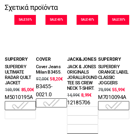
Σχετικά προϊόντα
SALE 50%
SALE 40%
SALE 40%
SALE 30%
Μεγέθη
Μεγέθη
Μεγέθη
Μεγέθη
COVER
JACK&JONES
SUPERDRY
SUPERDRY
29, 30, 31, 38
S, M, L, XL,
S, M, L, XL
M, L, XL, XXL
Cover Jeans
JACK & JONES
SUPERDRY
SUPERDRY
XXL
Χρώματα
Χρώματα
Χρώματα
Milan B3455.
ORIGINALS
ORANGE LABEL
ULTIMATE
Χρώματα
JORALLROUND
CLASSIC
RADAR QUILT
97,00
€
58,20
€
TEE SS CREW
JOGGERS
JACKET
B3455-
NECK T-SHIRT.
79,99
€
55,99
€
169,99
€
85,00
€
0021.0
14,99
€
8,99
€
M7010094A
M5010195A
12185706