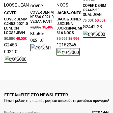
28, 29, 30, 31,
Μεγέθη
COVER DENIM
COVER
32, 33, 34, 36,
28, 29, 30, 31,
G2442-23
Μεγέθη
Μεγέθη
38, 40, 42, 44,
COVER DENIM
COVER
JACK&JONES
32, 33, 34, 36,
DUAL JEAN
28, 29, 30, 31,
29, 30, 31, 32,
46
K0586-0021.0
38, 40, 42, 44,
COVER DENIM
JACK & JONES
75,00
€
60,00
€
32, 34, 36, 38,
33, 34, 36, 38
VEGAN PANT
Χρώματα
46
G2453-0021.0
JJIGLENN
40, 42, 44, 46
G2442-23
Χρώματα
73,00
€
38,40
€
LONDON
JJORIGINAL MF
Χρώματα
Χρώματα
LOOSE JEAN
816 NOOS
K0586-
80,00
€
40,00
€
39,99
€
35,99
€
0021.0
G2453-
12152346
0021.0
ΕΓΓΡΑΦΕΙΤΕ ΣΤΟ NEWSLETTER
Γίνετε μέλος της παρεάς μας και απολαύστε μοναδικά προνόμια!
E-