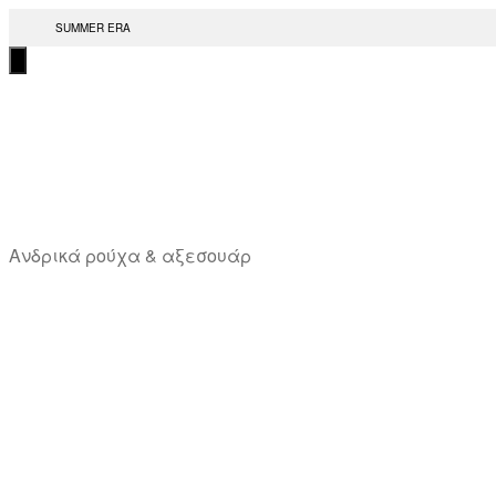
Μετάβαση
SUMMER ERA
στο
περιεχόμενο
T
Ανδρικά ρούχα & αξεσουάρ