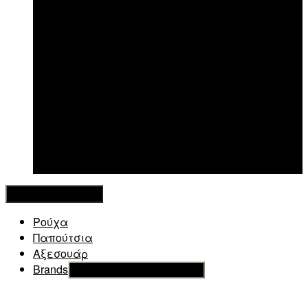
New in
Κλείσιμο Μενού
Ρούχα
Παπούτσια
Αξεσουάρ
Brands
Εμφάνιση του υπό μενού