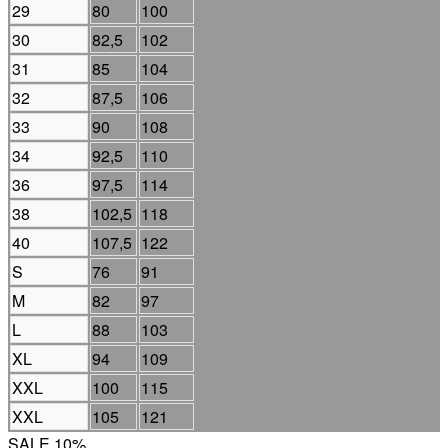
29
80
100
30
82,5
102
31
85
104
32
87,5
106
33
90
108
34
92,5
110
36
97,5
114
38
102,5
118
40
107,5
122
S
76
91
M
82
97
L
88
103
XL
94
109
XXL
100
115
XXL
105
121
SALE 10%