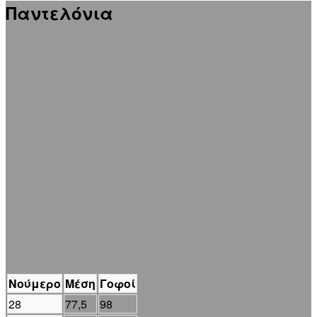
Παντελόνια
Νούμερο
Μέση
Γοφοί
28
77,5
98