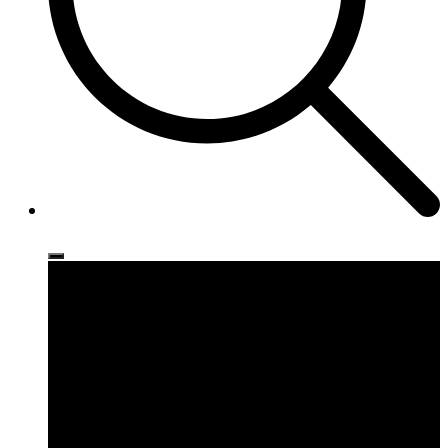
Ρούχα
Παπούτσια
Αξεσουάρ
Brands