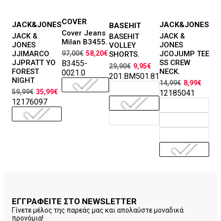
COVER
Μεγέθη
JACK&JONES
JACK&JONES
BASEHIT
Μεγέθη
Μεγέθη
Μεγέθη
29, 30, 31, 38
Cover Jeans
29, 30, 31, 32,
S, M, L, XL, XXL
M, L, XL, XXL
JACK &
JACK &
BASEHIT
Milan B3455.
Χρώματα
33, 34, 36, 38
JONES
JONES
Χρώματα
VOLLEY
Χρώματα
JJIMARCO
JCOJUMP TEE
97,00
€
58,20
€
SHORTS.
Χρώματα
JJPRATT YO
SS CREW
B3455-
29,90
€
9,95
€
FOREST
NECK.
0021.0
201.BM501.81
NIGHT
14,99
€
8,99
€
59,99
€
35,99
€
12185041
12176097
ΕΓΓΡΑΦΕΙΤΕ ΣΤΟ NEWSLETTER
Γίνετε μέλος της παρεάς μας και απολαύστε μοναδικά
προνόμια!