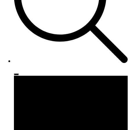
Ρούχα
Παπούτσια
Αξεσουάρ
Brands