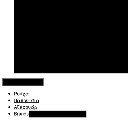
New in
Κλείσιμο Μενού
Ρούχα
Παπούτσια
Αξεσουάρ
Brands
Εμφάνιση του υπό μενού