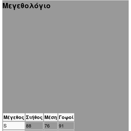
Μεγεθολόγιο
Μέγεθος
Στήθος
Μέση
Γοφοί
S
88
76
91