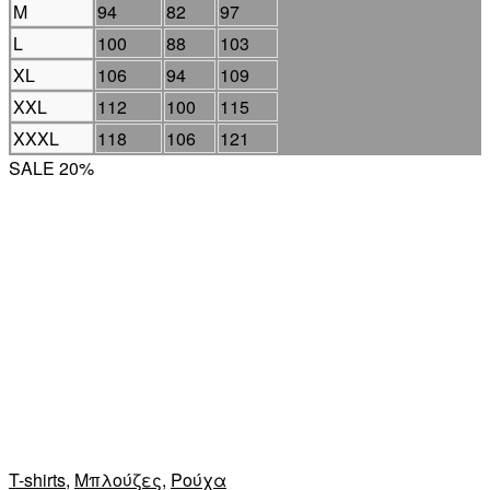
M
94
82
97
L
100
88
103
XL
106
94
109
XXL
112
100
115
XXXL
118
106
121
SALE 20%
T-shirts
,
Μπλούζες
,
Ρούχα