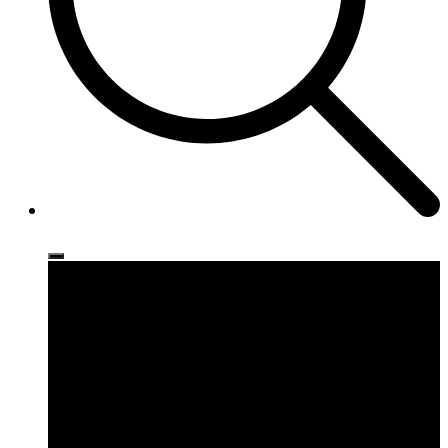
Ρούχα
Παπούτσια
Αξεσουάρ
Brands