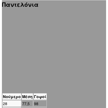
Παντελόνια
Νούμερο
Μέση
Γοφοί
28
77,5
98