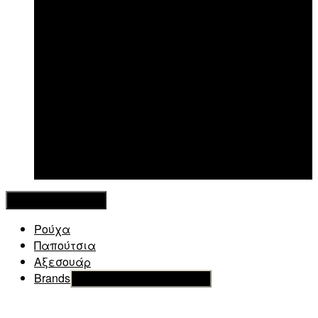
New in
Κλείσιμο Μενού
Ρούχα
Παπούτσια
Αξεσουάρ
Brands
Εμφάνιση του υπό μενού