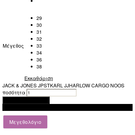
29
30
31
32
Μέγεθος
33
34
36
38
Εκκαθάριση
JACK & JONES JPSTKARL JJHARLOW CARGO NOOS
ποσότητα
Προσθήκη στο καλάθι
Add to wishlist
Μεγεθολόγιο