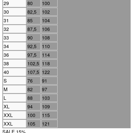
29
80
100
30
82,5
102
31
85
104
32
87,5
106
33
90
108
34
92,5
110
36
97,5
114
38
102,5
118
40
107,5
122
S
76
91
M
82
97
L
88
103
XL
94
109
XXL
100
115
XXL
105
121
SALE 15%