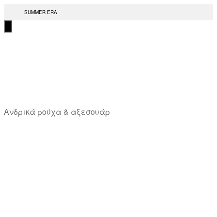
Μετάβαση
SUMMER ERA
στο
περιεχόμενο
T
Ανδρικά ρούχα & αξεσουάρ