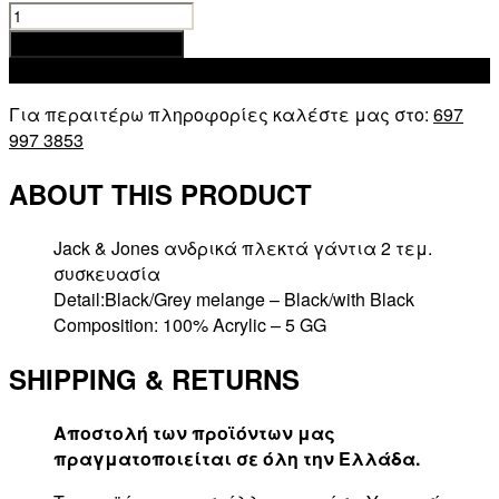
JACK
&
Προσθήκη στο καλάθι
JONES
Add to wishlist
ACCESSORIES
Για περαιτέρω πληροφορίες καλέστε μας στο:
697
JACHENRY
997 3853
MALE
KNIT
ABOUT THIS PRODUCT
GLOVES
2-
PACK
Jack & Jones ανδρικά πλεκτά γάντια 2 τεμ.
ποσότητα
συσκευασία
Detail:Black/Grey melange – Black/with Black
Composition: 100% Acrylic – 5 GG
SHIPPING & RETURNS
Αποστολή των προϊόντων μας
πραγματοποιείται σε όλη την Ελλάδα.