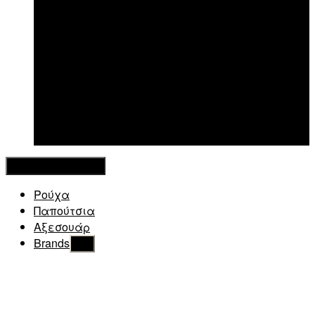
New in
Κλείσιμο Μενού
Ρούχα
Παπούτσια
Αξεσουάρ
Brands
Εμφάνιση
του
υπό
μενού