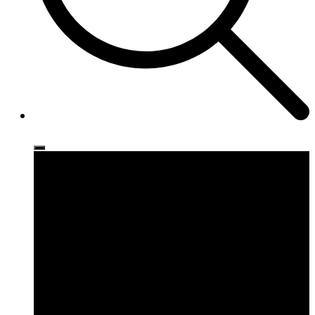
Ρούχα
Παπούτσια
Αξεσουάρ
Brands