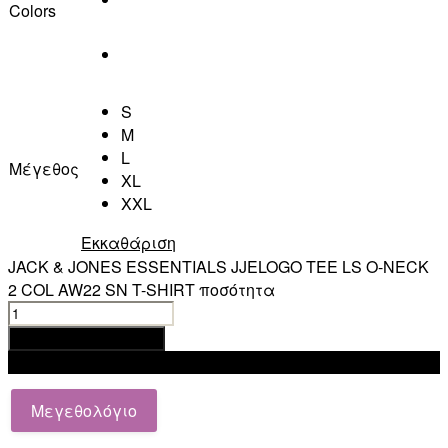
Colors
S
M
L
Μέγεθος
XL
XXL
Εκκαθάριση
JACK & JONES ESSENTIALS JJELOGO TEE LS O-NECK
2 COL AW22 SN T-SHIRT ποσότητα
Προσθήκη στο καλάθι
Add to wishlist
Μεγεθολόγιο