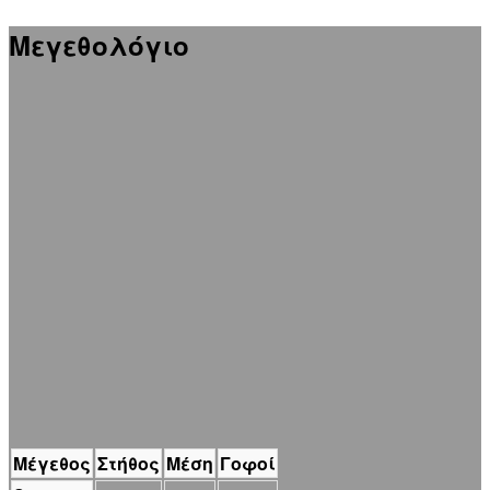
Μεγεθολόγιο
Μέγεθος
Στήθος
Μέση
Γοφοί