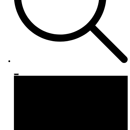
Ρούχα
Παπούτσια
Αξεσουάρ
Brands