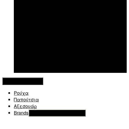
New in
Κλείσιμο Μενού
Ρούχα
Παπούτσια
Αξεσουάρ
Brands
Εμφάνιση του υπό μενού