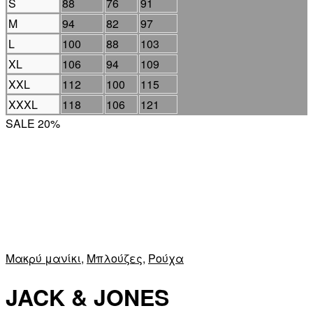
S
88
76
91
M
94
82
97
L
100
88
103
XL
106
94
109
XXL
112
100
115
XXXL
118
106
121
SALE 20%
Μακρύ μανίκι
,
Μπλούζες
,
Ρούχα
JACK & JONES