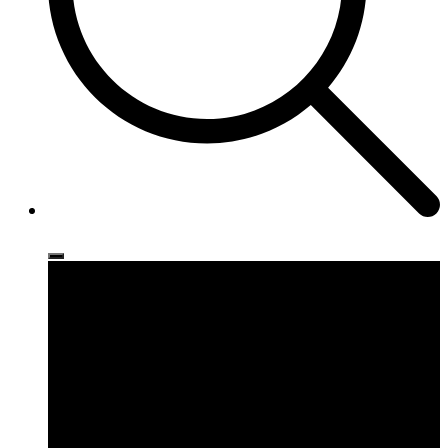
Ρούχα
Παπούτσια
Αξεσουάρ
Brands