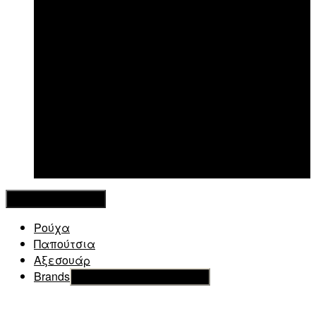
New in
Κλείσιμο Μενού
Ρούχα
Παπούτσια
Αξεσουάρ
Brands
Εμφάνιση του υπό μενού