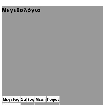
Μεγεθολόγιο
Μέγεθος
Στήθος
Μέση
Γοφοί