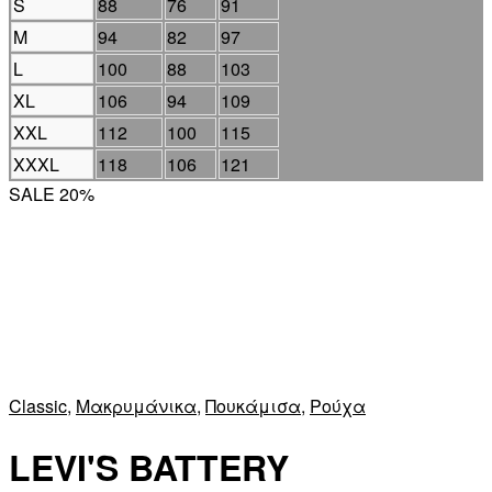
S
88
76
91
M
94
82
97
L
100
88
103
XL
106
94
109
XXL
112
100
115
XXXL
118
106
121
SALE 20%
Classic
,
Μακρυμάνικα
,
Πουκάμισα
,
Ρούχα
LEVI'S BATTERY