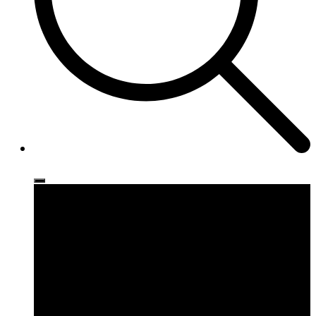
Ρούχα
Παπούτσια
Αξεσουάρ
Brands