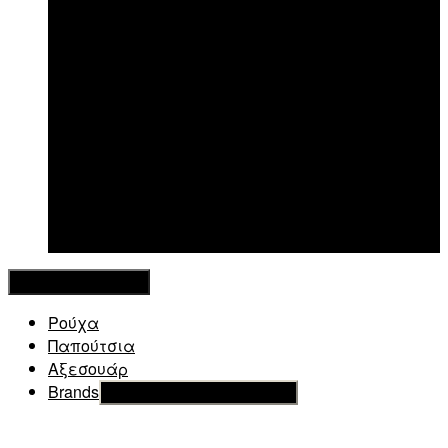
New in
Κλείσιμο Μενού
Ρούχα
Παπούτσια
Αξεσουάρ
Brands
Εμφάνιση του υπό μενού