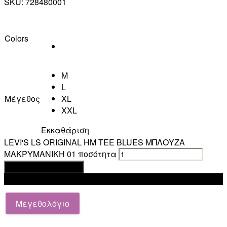
SKU:
728480001
Colors
M
L
Μέγεθος
XL
XXL
Εκκαθάριση
LEVI'S LS ORIGINAL HM TEE BLUES ΜΠΛΟΥΖΑ
ΜΑΚΡΥΜΑΝΙΚΗ 01 ποσότητα
Προσθήκη στο καλάθι
Add to wishlist
Μεγεθολόγιο