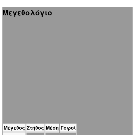
Μεγεθολόγιο
Μέγεθος
Στήθος
Μέση
Γοφοί