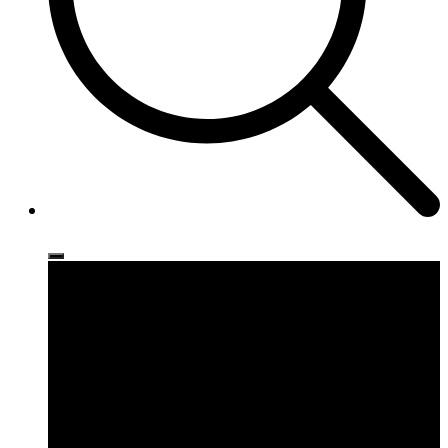
Ρούχα
Παπούτσια
Αξεσουάρ
Brands