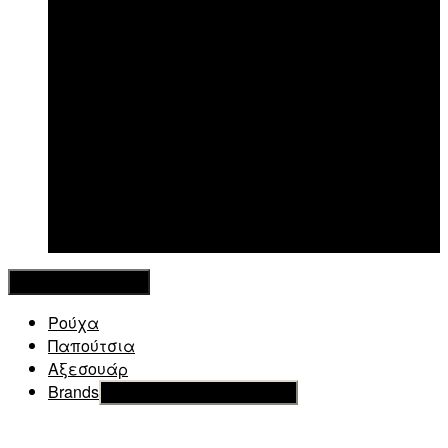
New in
Κλείσιμο Μενού
Ρούχα
Παπούτσια
Αξεσουάρ
Brands
Εμφάνιση του υπό μενού