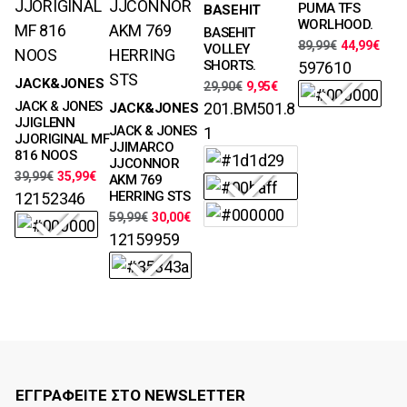
Μεγέθη
PUMA TFS
BASEHIT
Χρώματα
M, L, XL, XXL
WORLHOOD.
BASEHIT
Χρώματα
89,99
€
44,99
€
VOLLEY
SHORTS.
597610
Μεγέθη
JACK&JONES
29,90
€
9,95
€
29, 30, 31, 32,
Μεγέθη
JACK & JONES
201.BM501.8
JACK&JONES
33, 34, 36, 38
28, 29, 30, 31,
JJIGLENN
JACK & JONES
1
Χρώματα
32, 33, 34, 36
JJORIGINAL MF
JJIMARCO
816 NOOS
Χρώματα
JJCONNOR
39,99
€
35,99
€
AKM 769
HERRING STS
12152346
59,99
€
30,00
€
12159959
ΕΓΓΡΑΦΕΙΤΕ ΣΤΟ NEWSLETTER