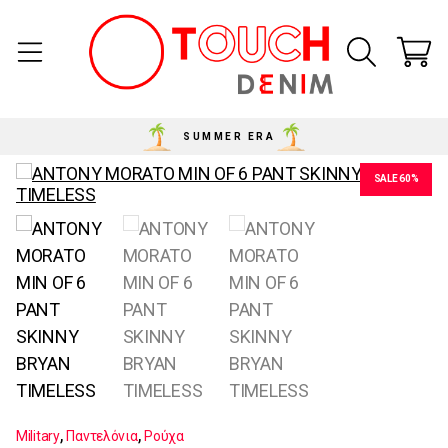
SUMMER ERA
SALE 60%
,
,
Military
Παντελόνια
Ρούχα