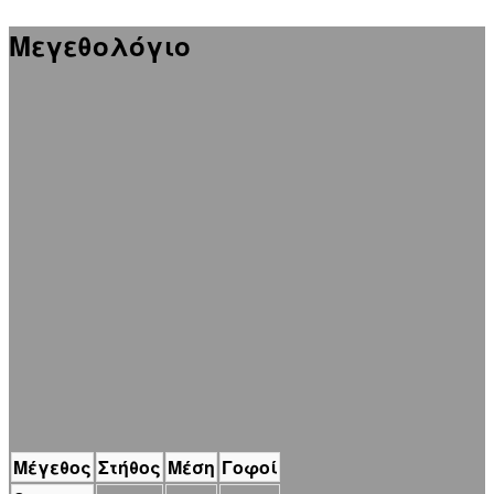
Μεγεθολόγιο
Μέγεθος
Στήθος
Μέση
Γοφοί