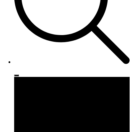
Ρούχα
Παπούτσια
Αξεσουάρ
Brands