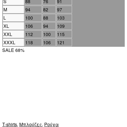
S
88
76
91
M
94
82
97
L
100
88
103
XL
106
94
109
XXL
112
100
115
XXXL
118
106
121
SALE 68%
T-shirts
,
Μπλούζες
,
Ρούχα