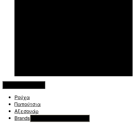
New in
Κλείσιμο Μενού
Ρούχα
Παπούτσια
Αξεσουάρ
Brands
Εμφάνιση του υπό μενού