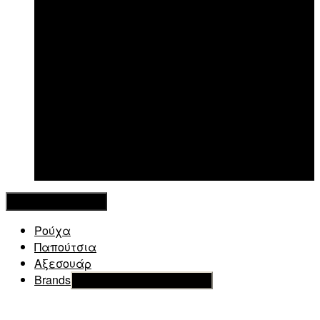
New in
Κλείσιμο Μενού
Ρούχα
Παπούτσια
Αξεσουάρ
Brands
Εμφάνιση του υπό μενού