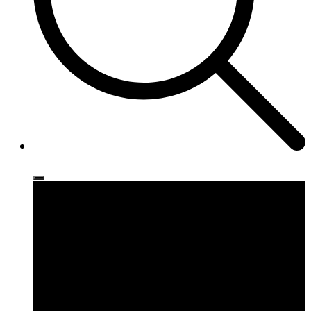
Ρούχα
Παπούτσια
Αξεσουάρ
Brands