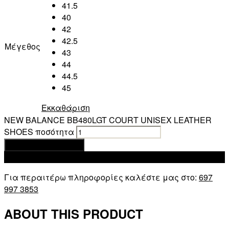
41.5
40
42
42.5
Μέγεθος
43
44
44.5
45
Εκκαθάριση
NEW BALANCE BB480LGT COURT UNISEX LEATHER
SHOES ποσότητα
Προσθήκη στο καλάθι
Add to wishlist
Για περαιτέρω πληροφορίες καλέστε μας στο:
697
997 3853
ABOUT THIS PRODUCT