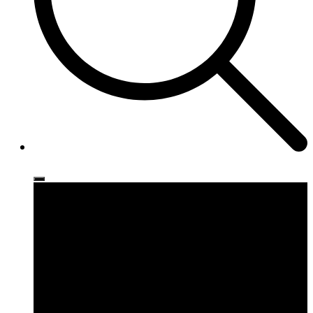
Ρούχα
Παπούτσια
Αξεσουάρ
Brands