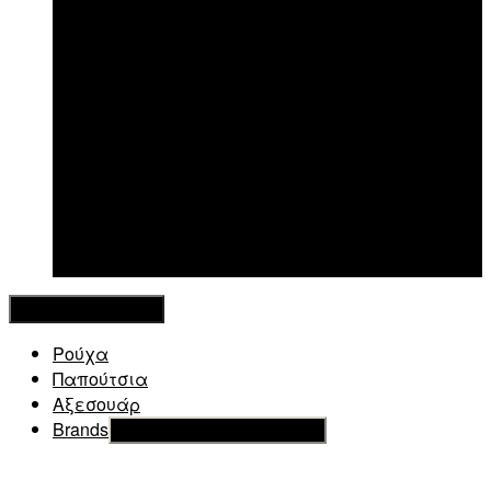
New in
Κλείσιμο Μενού
Ρούχα
Παπούτσια
Αξεσουάρ
Brands
Εμφάνιση του υπό μενού