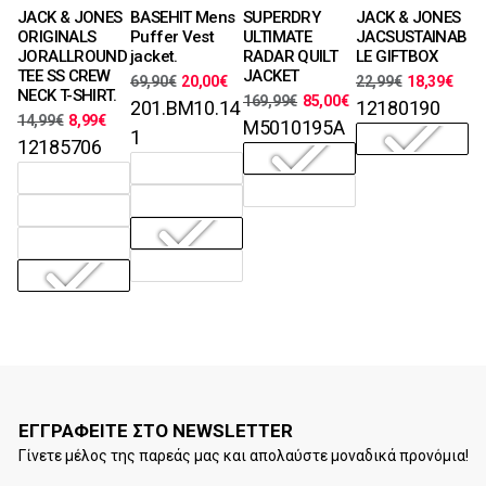
S, M, L, XL,
M, L, XL, XXL
S, M, L, XL,
M, L, XL, XXL
JACK & JONES
BASEHIT Mens
JACK & JONES
SUPERDRY
XXL
XXL
Χρώματα
Χρώματα
ORIGINALS
Puffer Vest
JACSUSTAINAB
ULTIMATE
Χρώματα
Χρώματα
JORALLROUND
jacket.
LE GIFTBOX
RADAR QUILT
TEE SS CREW
JACKET
69,90
€
20,00
€
22,99
€
18,39
€
NECK T-SHIRT.
169,99
€
85,00
€
201.BM10.14
12180190
14,99
€
8,99
€
M5010195A
1
12185706
ΕΓΓΡΑΦΕΙΤΕ ΣΤΟ NEWSLETTER
Γίνετε μέλος της παρεάς μας και απολαύστε μοναδικά προνόμια!