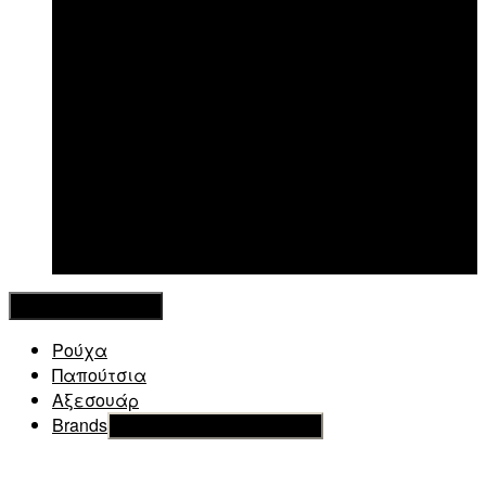
New in
Κλείσιμο Μενού
Ρούχα
Παπούτσια
Αξεσουάρ
Brands
Εμφάνιση του υπό μενού