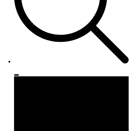
Ρούχα
Παπούτσια
Αξεσουάρ
Brands