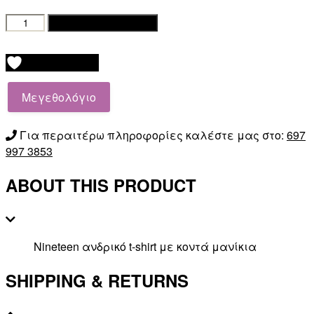
Nineteen
Προσθήκη στο καλάθι
t-
shirt
Add to wishlist
1001
ποσότητα
Μεγεθολόγιο
Για περαιτέρω πληροφορίες καλέστε μας στο:
697
997 3853
ABOUT THIS PRODUCT
Nineteen ανδρικό t-shirt με κοντά μανίκια
SHIPPING & RETURNS