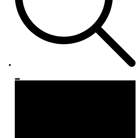
Ρούχα
Παπούτσια
Αξεσουάρ
Brands