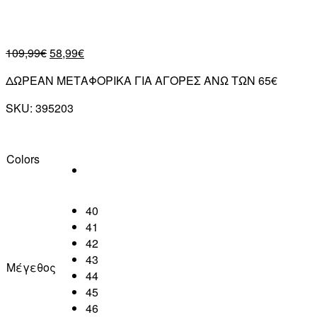
109,99
€
58,99
€
ΔΩΡΕΑΝ ΜΕΤΑΦΟΡΙΚΑ ΓΙΑ ΑΓΟΡΕΣ ΑΝΩ ΤΩΝ 65€
SKU:
395203
Colors
40
41
42
43
Μέγεθος
44
45
46