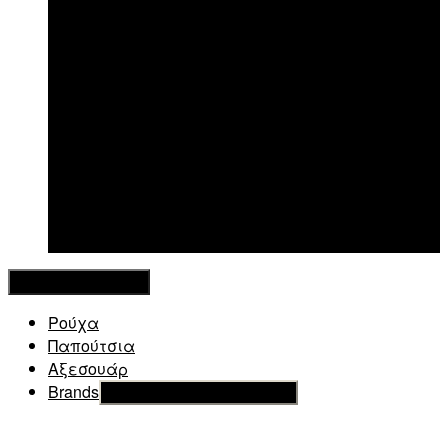
New in
Κλείσιμο Μενού
Ρούχα
Παπούτσια
Αξεσουάρ
Brands
Εμφάνιση του υπό μενού