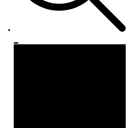
Ρούχα
Παπούτσια
Αξεσουάρ
Brands