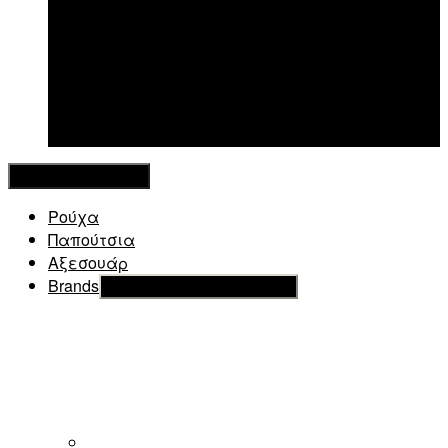
New in
Κλείσιμο Μενού
Ρούχα
Παπούτσια
Αξεσουάρ
Brands
Εμφάνιση του υπό μενού