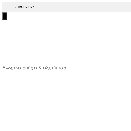
Μετάβαση
SUMMER ERA
στο
περιεχόμενο
T
Ανδρικά ρούχα & αξεσουάρ