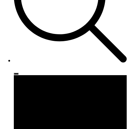
Ρούχα
Παπούτσια
Αξεσουάρ
Brands