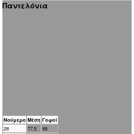
Παντελόνια
Νούμερο
Μέση
Γοφοί
28
77,5
98