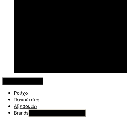
New in
Κλείσιμο Μενού
Ρούχα
Παπούτσια
Αξεσουάρ
Brands
Εμφάνιση του υπό μενού