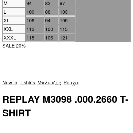
M
94
82
97
L
100
88
103
XL
106
94
109
XXL
112
100
115
XXXL
118
106
121
SALE 20%
New in
,
T-shirts
,
Μπλούζες
,
Ρούχα
REPLAY M3098 .000.2660 T-
SHIRT