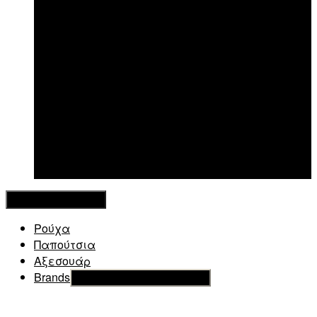
New in
Κλείσιμο Μενού
Ρούχα
Παπούτσια
Αξεσουάρ
Brands
Εμφάνιση του υπό μενού