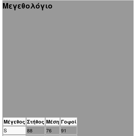
Μεγεθολόγιο
Μέγεθος
Στήθος
Μέση
Γοφοί
S
88
76
91