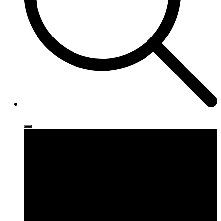
Ρούχα
Παπούτσια
Αξεσουάρ
Brands