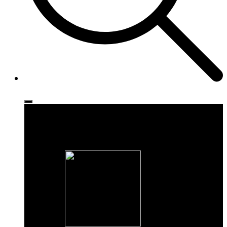
Ρούχα
Παπούτσια
Αξεσουάρ
Brands