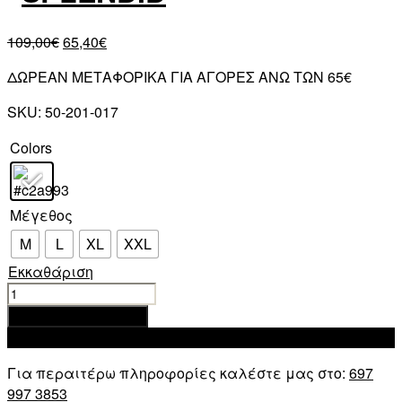
109,00
€
65,40
€
ΔΩΡΕΑΝ ΜΕΤΑΦΟΡΙΚΑ ΓΙΑ ΑΓΟΡΕΣ ΑΝΩ ΤΩΝ 65€
SKU:
50-201-017
Colors
Μέγεθος
M
L
XL
XXL
Εκκαθάριση
SPLENDID
ΑΝΔΡΙΚΟ
Προσθήκη στο καλάθι
DEMI
Add to wishlist
ΜΠΟΥΦΑΝ
Για περαιτέρω πληροφορίες καλέστε μας στο:
697
ΜΕ
997 3853
ΕΝΣΩΜΑΤΩΜΕΝΗ