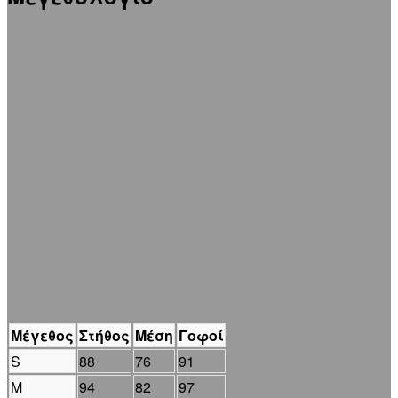
Μέγεθος
Στήθος
Μέση
Γοφοί
S
88
76
91
M
94
82
97