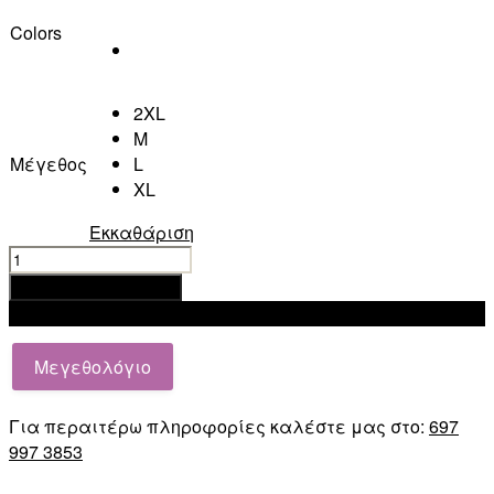
Colors
2XL
M
Μέγεθος
L
XL
Εκκαθάριση
SUPERDRY
ADLTS
Προσθήκη στο καλάθι
VINTAGE
Add to wishlist
CORP
LOGO
Μεγεθολόγιο
MARL
CREW
Για περαιτέρω πληροφορίες καλέστε μας στο:
697
ποσότητα
997 3853