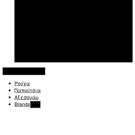
New in
Κλείσιμο Μενού
Ρούχα
Παπούτσια
Αξεσουάρ
Brands
Εμφάνιση
του
υπό
μενού