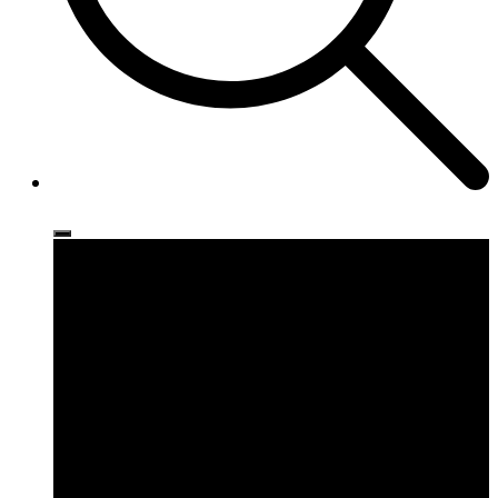
Ρούχα
Παπούτσια
Αξεσουάρ
Brands