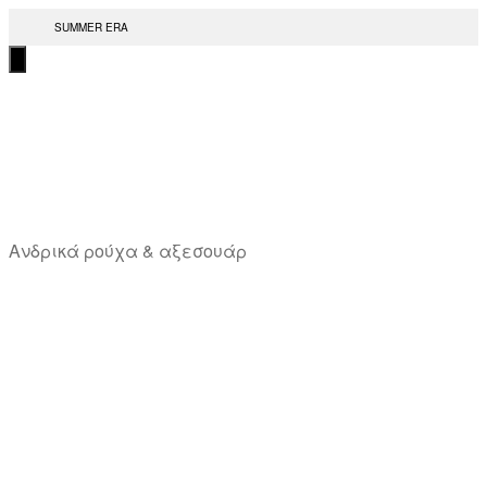
Μετάβαση
SUMMER ERA
στο
περιεχόμενο
T
Ανδρικά ρούχα & αξεσουάρ