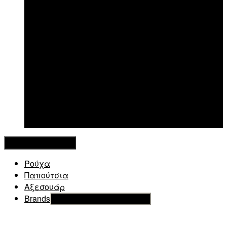
New in
Κλείσιμο Μενού
Ρούχα
Παπούτσια
Αξεσουάρ
Brands
Εμφάνιση του υπό μενού