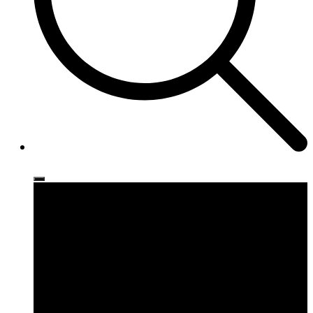
Ρούχα
Παπούτσια
Αξεσουάρ
Brands