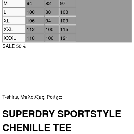
M
94
82
97
L
100
88
103
XL
106
94
109
XXL
112
100
115
XXXL
118
106
121
SALE 50%
T-shirts
,
Μπλούζες
,
Ρούχα
SUPERDRY SPORTSTYLE
CHENILLE TEE