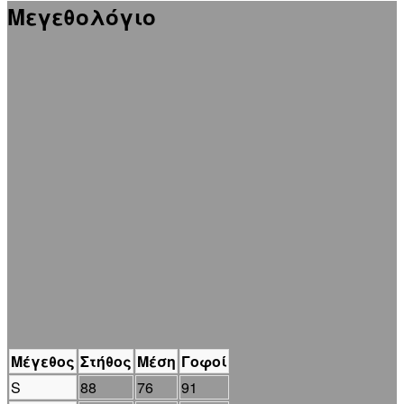
Μεγεθολόγιο
Μέγεθος
Στήθος
Μέση
Γοφοί
S
88
76
91