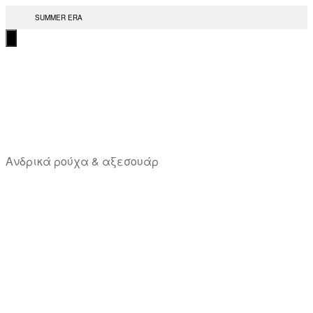
Μετάβαση
SUMMER ERA
στο
περιεχόμενο
T
Ανδρικά ρούχα & αξεσουάρ