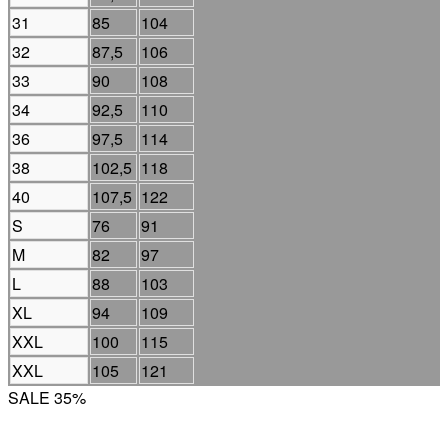
31
85
104
32
87,5
106
33
90
108
34
92,5
110
36
97,5
114
38
102,5
118
40
107,5
122
S
76
91
M
82
97
L
88
103
XL
94
109
XXL
100
115
XXL
105
121
SALE 35%