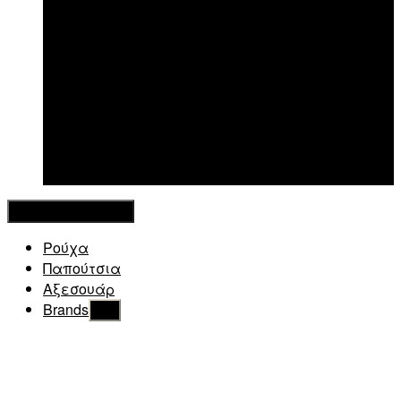
New in
Κλείσιμο Μενού
Ρούχα
Παπούτσια
Αξεσουάρ
Brands
Εμφάνιση
του
υπό
μενού