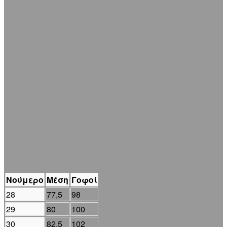
Νούμερο
Μέση
Γοφοί
28
77,5
98
29
80
100
30
82,5
102