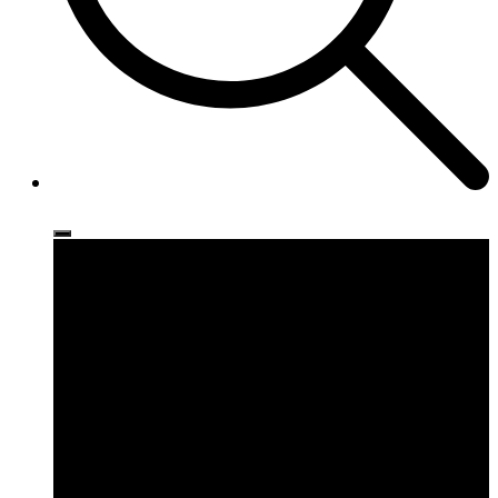
Ρούχα
Παπούτσια
Αξεσουάρ
Brands